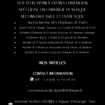
DOCTEUR SYDNEY OHANA CHIRURGIEN
SPÉCIALISÉ EN CHIRURGIE PLASTIQUE
RECONSTRUCTRICE ET ESTHÉTIQUE
Ancien Interne des Hôpitaux de Paris
Ancien Chef de Clinique-Assistant à la Faculté de Médecine de Paris
Président d’Honneur de la Société française de Chirurgie Esthétique
Professeur Associé à l’Hôpital d’Hadassah de Jérusalem
Membre de la Société internationale d’Histoire de la Médecine
Membre de l’American Association for the History of Medicine
Membre de la Société Française d’Histoire de la Médecine
NOS ARTICLES
CONTACT INFORMATION
Tél. : +33 (0)1 53 70 05 10
ecretariat.medical@eiffelclinique.fr
Docteur Sydney OHANA 6 Square Pétrarque 75116