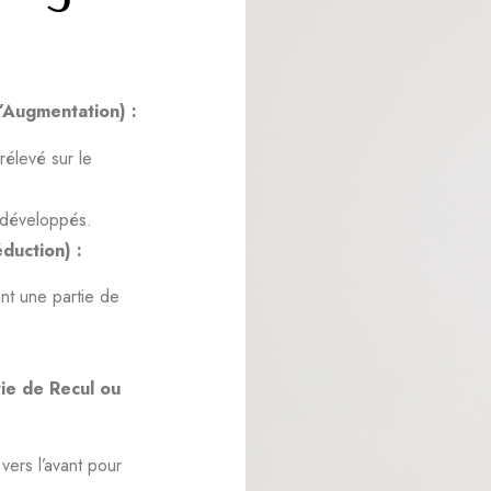
’Augmentation) :
prélevé sur le
-développés.
duction) :
ant une partie de
ie de Recul ou
vers l’avant pour