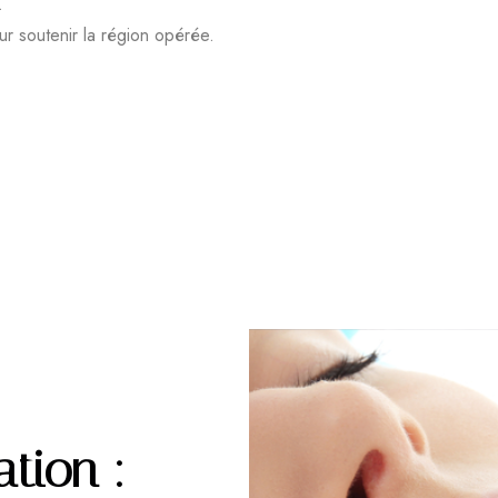
.
r soutenir la région opérée.
tion :