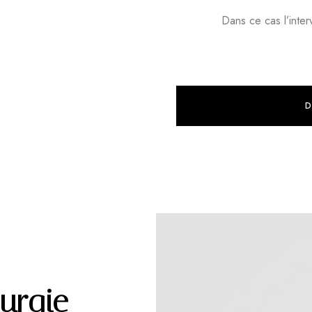
Dans ce cas l’inter
D
rurgie