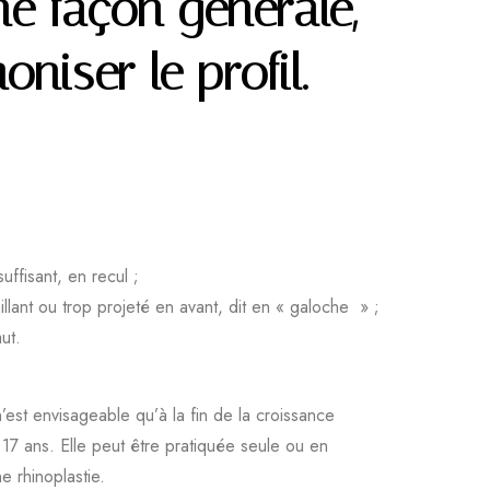
ne façon générale,
niser le profil.
uffisant, en recul ;
llant ou trop projeté en avant, dit en « galoche » ;
ut.
n’est envisageable qu’à la fin de la croissance
17 ans. Elle peut être pratiquée seule ou en
e rhinoplastie.