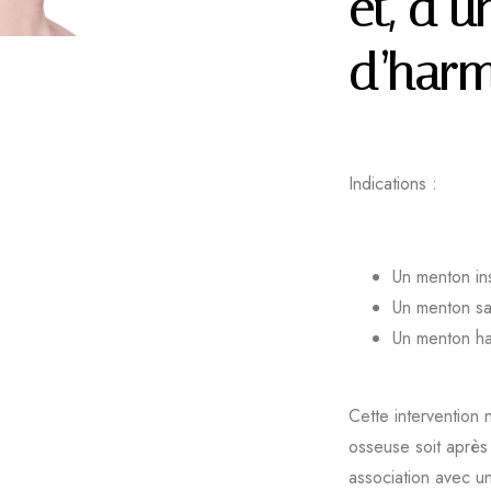
et, d’u
d’harmo
Indications :
Un menton ins
Un menton sai
Un menton ha
Cette intervention 
osseuse soit après 
association avec un