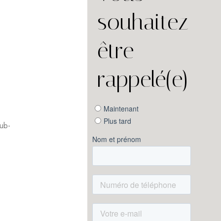
souhaitez
être
rappelé(e)
sub-