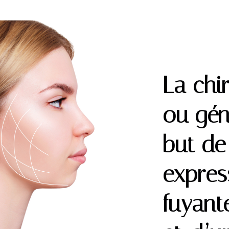
La chi
ou gén
but de
expres
fuyant