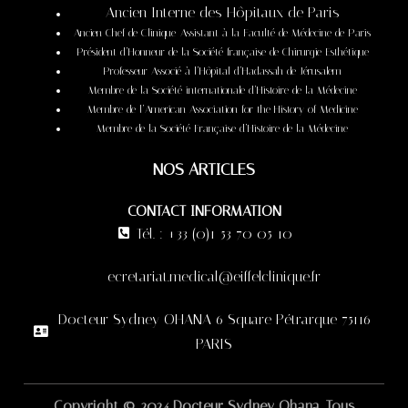
Ancien Interne des Hôpitaux de Paris
Ancien Chef de Clinique-Assistant à la Faculté de Médecine de Paris
Président d’Honneur de la Société française de Chirurgie Esthétique
Professeur Associé à l’Hôpital d’Hadassah de Jérusalem
Membre de la Société internationale d’Histoire de la Médecine
Membre de l’American Association for the History of Medicine
Membre de la Société Française d’Histoire de la Médecine
NOS ARTICLES
CONTACT INFORMATION
Tél. : +33 (0)1 53 70 05 10
ecretariat.medical@eiffelclinique.fr
Docteur Sydney OHANA 6 Square Pétrarque 75116
PARIS
Copyright © 2024 Docteur Sydney Ohana. Tous