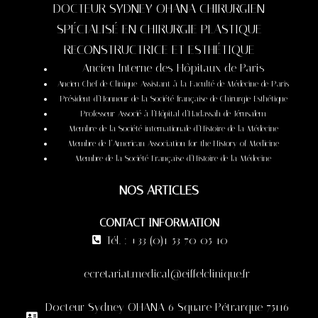
DOCTEUR SYDNEY OHANA CHIRURGIEN
SPÉCIALISÉ EN CHIRURGIE PLASTIQUE
RECONSTRUCTRICE ET ESTHÉTIQUE
Ancien Interne des Hôpitaux de Paris
Ancien Chef de Clinique-Assistant à la Faculté de Médecine de Paris
Président d’Honneur de la Société française de Chirurgie Esthétique
Professeur Associé à l’Hôpital d’Hadassah de Jérusalem
Membre de la Société internationale d’Histoire de la Médecine
Membre de l’American Association for the History of Medicine
Membre de la Société Française d’Histoire de la Médecine
NOS ARTICLES
CONTACT INFORMATION
Tél. : +33 (0)1 53 70 05 10
ecretariat.medical@eiffelclinique.fr
Docteur Sydney OHANA 6 Square Pétrarque 75116