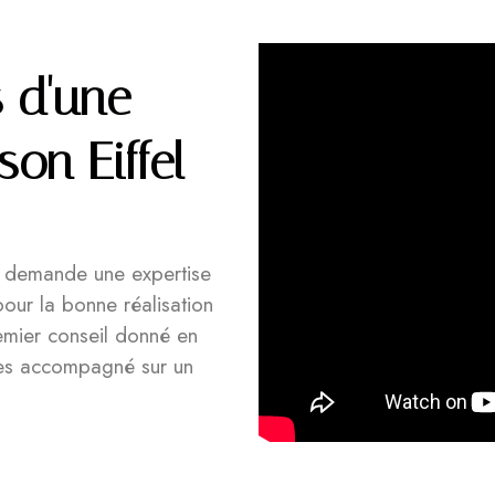
s d'une
son Eiffel
i demande une expertise
pour la bonne réalisation
emier conseil donné en
êtes accompagné sur un