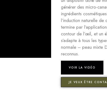
un dispositif doté de mic
générer des micro-canau
ingrédients cosmétiques
l’induction naturelle de
termine par l’applicatio
contour de l’œil, et un é
s’adapte à tous les ty
normale – peau mixte De
reconnus.
VOIR LA VIDÉO
JE VEUX ÊTRE CONTA