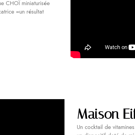
que CHOÏ miniaturisée
atrice =un résultat
Maison Eif
Un cocktail de vitamine