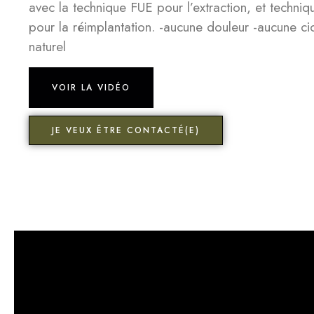
avec la technique FUE pour l’extraction, et techni
pour la réimplantation. -aucune douleur -aucune cic
naturel
VOIR LA VIDÉO
JE VEUX ÊTRE CONTACTÉ(E)