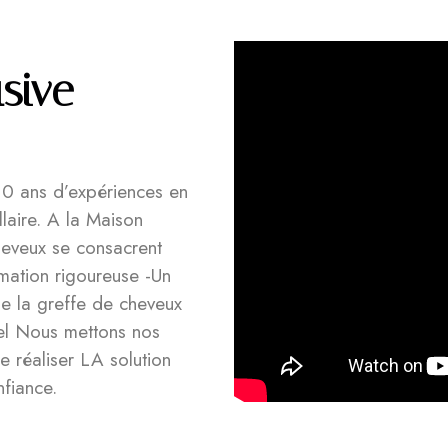
usive
10 ans d’expériences en
laire. A la Maison
cheveux se consacrent
rmation rigoureuse -Un
de la greffe de cheveux
urel Nous mettons nos
de réaliser LA solution
nfiance.