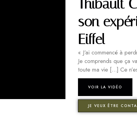
Thibault 
son expér
Eiffel
« J’ai commencé à perd
Je comprends que ça va 
toute ma vie […] Ce n’e
VOIR LA VIDÉO
JE VEUX ÊTRE CONTA